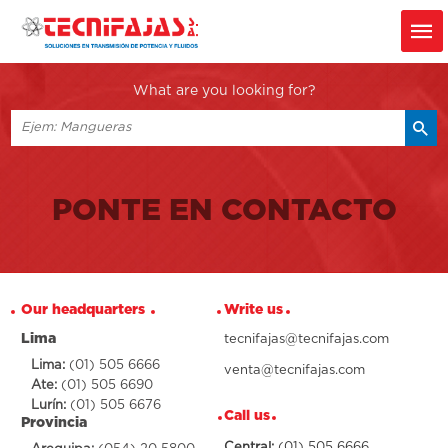
What are you looking for?
PONTE EN CONTACTO
Our headquarters
Write us
Lima
tecnifajas@tecnifajas.com
Lima:
(01) 505 6666
venta@tecnifajas.com
Ate:
(01) 505 6690
Lurín:
(01) 505 6676
Call us
Provincia
Central:
(01) 505 6666