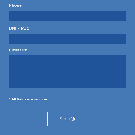
Phone
DNI / RUC
message
* All fields are required
Send