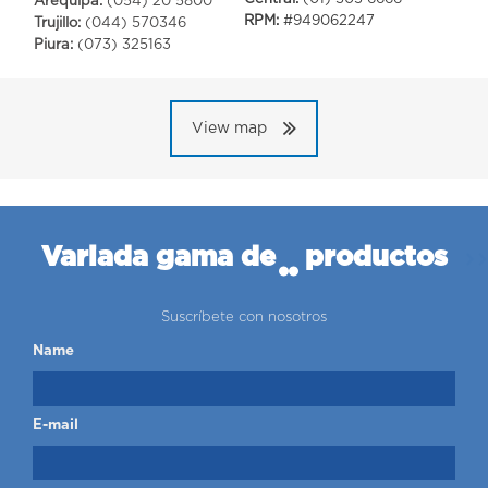
Arequipa:
(054) 20 5800
RPM:
#949062247
Trujillo:
(044) 570346
Piura:
(073) 325163
View map
Variada gama de
productos
Suscríbete con nosotros
Name
E-mail